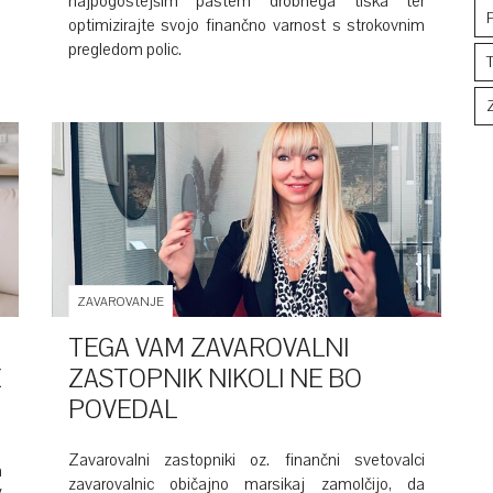
najpogostejšim pastem drobnega tiska ter
optimizirajte svojo finančno varnost s strokovnim
pregledom polic.
ZAVAROVANJE
TEGA VAM ZAVAROVALNI
E
ZASTOPNIK NIKOLI NE BO
POVEDAL
Zavarovalni zastopniki oz. finančni svetovalci
a
zavarovalnic običajno marsikaj zamolčijo, da