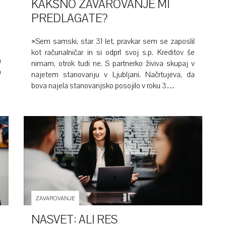
KAKŠNO ZAVAROVANJE MI
PREDLAGATE?
»Sem samski, star 31 let, pravkar sem se zaposlil
kot računalničar in si odprl svoj s.p. Kreditov še
a
nimam, otrok tudi ne. S partnerko živiva skupaj v
a
najetem stanovanju v Ljubljani. Načrtujeva, da
bova najela stanovanjsko posojilo v roku 3…
ZAVAROVANJE
NASVET: ALI RES