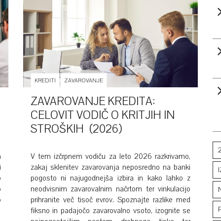
KREDITI
ZAVAROVANJE
ZAVAROVANJE KREDITA:
CELOVIT VODIČ O KRITJIH IN
STROŠKIH (2026)
a
V tem izčrpnem vodiču za leto 2026 razkrivamo,
i
zakaj sklenitev zavarovanja neposredno na banki
o
pogosto ni najugodnejša izbira in kako lahko z
o
neodvisnim zavarovalnim načrtom ter vinkulacijo
o
prihranite več tisoč evrov. Spoznajte razlike med
fiksno in padajočo zavarovalno vsoto, izognite se