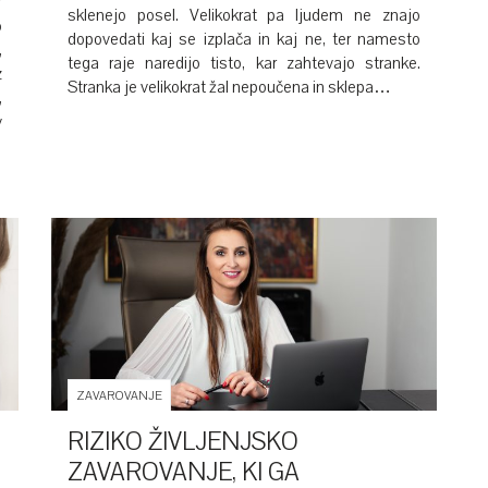
V
sklenejo posel. Velikokrat pa ljudem ne znajo
o
dopovedati kaj se izplača in kaj ne, ter namesto
,
tega raje naredijo tisto, kar zahtevajo stranke.
z
Stranka je velikokrat žal nepoučena in sklepa…
,
v
ZAVAROVANJE
RIZIKO ŽIVLJENJSKO
ZAVAROVANJE, KI GA