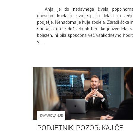
Anja je do nedavnega živela popolnom
običajno. Imela je svoj s.p. in delala za večj
podjetje. Nenadoma je huje zbolela. Zaradi šoka i
stresa, ki ga je doživela ob tem, ko je izvedela z
bolezen, ni bila sposobna več vsakodnevno hodit
v…
ZAVAROVANJE
PODJETNIKI POZOR: KAJ ČE