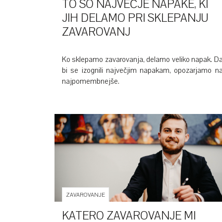
TO SO NAJVEČJE NAPAKE, KI
JIH DELAMO PRI SKLEPANJU
ZAVAROVANJ
Ko sklepamo zavarovanja, delamo veliko napak. D
bi se izognili največjim napakam, opozarjamo n
najpomembnejše.
ZAVAROVANJE
KATERO ZAVAROVANJE MI