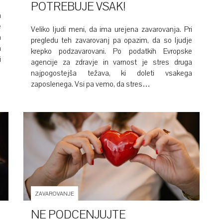
POTREBUJE VSAK!
a
e
Veliko ljudi meni, da ima urejena zavarovanja. Pri
n
pregledu teh zavarovanj pa opazim, da so ljudje
a
krepko podzavarovani. Po podatkih Evropske
i
agencije za zdravje in varnost je stres druga
najpogostejša težava, ki doleti vsakega
zaposlenega. Vsi pa vemo, da stres…
ZAVAROVANJE
NE PODCENJUJTE