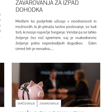
ZAVAROVANJA ZA IZPAD
DOHODKA
a
a
Medtem ko podjetniki uživajo v neodvisnosti in
m
možnostih, ki jih prinaša lastno poslovanje, so tudi
i
tisti, ki nosijo največje tveganje. Vendar pa se lahko
.
življenje čez noč spremeni, saj je vsakodnevno
življenje polno nepredvidljivih dogodkov. Eden
izmed teh je nenadna…
VARČEVANJE
ZAVAROVANJE