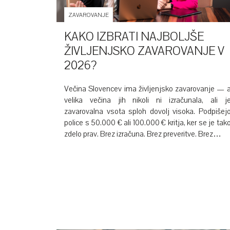
ZAVAROVANJE
KAKO IZBRATI NAJBOLJŠE
ŽIVLJENJSKO ZAVAROVANJE V
2026?
Večina Slovencev ima življenjsko zavarovanje — 
velika večina jih nikoli ni izračunala, ali j
zavarovalna vsota sploh dovolj visoka. Podpišej
police s 50.000 € ali 100.000 € kritja, ker se je tak
zdelo prav. Brez izračuna. Brez preveritve. Brez…