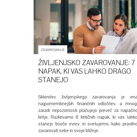
ZAVAROVANJE
ŽIVLJENJSKO ZAVAROVANJE: 7
NAPAK, KI VAS LAHKO DRAGO
STANEJO
Sklenitev življenjskega zavarovanja je en
najpomembnejših finančnih odločitev, a mnog
zaradi nepozornosti plačujejo preveč za napačn
kritje. Razkrivamo 8 kritičnih napak, ki vas lahk
stanejo tisoče evrov, in svetujemo, kako praviln
zavarovati sebe in svoje bližnje.