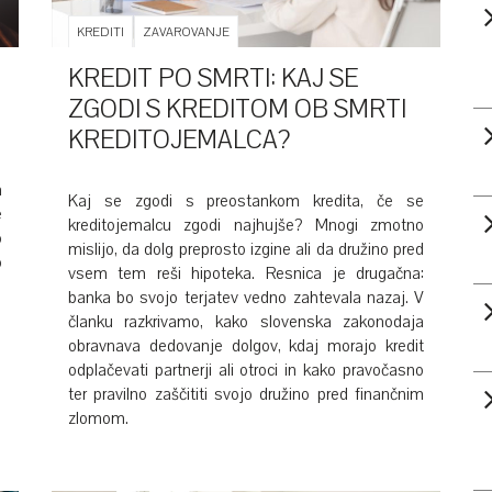
KREDITI
ZAVAROVANJE
KREDIT PO SMRTI: KAJ SE
ZGODI S KREDITOM OB SMRTI
KREDITOJEMALCA?
a
Kaj se zgodi s preostankom kredita, če se
e
kreditojemalcu zgodi najhujše? Mnogi zmotno
o
mislijo, da dolg preprosto izgine ali da družino pred
o
vsem tem reši hipoteka. Resnica je drugačna:
banka bo svojo terjatev vedno zahtevala nazaj. V
članku razkrivamo, kako slovenska zakonodaja
obravnava dedovanje dolgov, kdaj morajo kredit
odplačevati partnerji ali otroci in kako pravočasno
ter pravilno zaščititi svojo družino pred finančnim
zlomom.