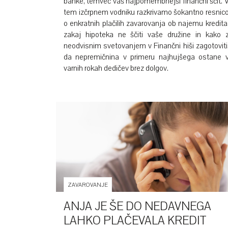
banke, temveč vaš najpomembnejši finančni ščit. 
tem izčrpnem vodniku razkrivamo šokantno resnic
o enkratnih plačilih zavarovanja ob najemu kredita
zakaj hipoteka ne ščiti vaše družine in kako 
neodvisnim svetovanjem v Finančni hiši zagotoviti
da nepremičnina v primeru najhujšega ostane 
varnih rokah dedičev brez dolgov.
ZAVAROVANJE
ANJA JE ŠE DO NEDAVNEGA
LAHKO PLAČEVALA KREDIT