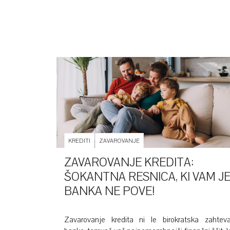
KREDITI
ZAVAROVANJE
ZAVAROVANJE KREDITA:
ŠOKANTNA RESNICA, KI VAM J
BANKA NE POVE!
Zavarovanje kredita ni le birokratska zahtev