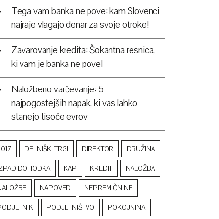
Tega vam banka ne pove: kam Slovenci
najraje vlagajo denar za svoje otroke!
Zavarovanje kredita: Šokantna resnica,
ki vam je banka ne pove!
Naložbeno varčevanje: 5
najpogostejših napak, ki vas lahko
stanejo tisoče evrov
2017
DELNIŠKI TRGI
DIREKTOR
DRUŽINA
IZPAD DOHODKA
KAP
KREDIT
NALOŽBA
NALOŽBE
NAPOVED
NEPREMIČNINE
PODJETNIK
PODJETNIŠTVO
POKOJNINA