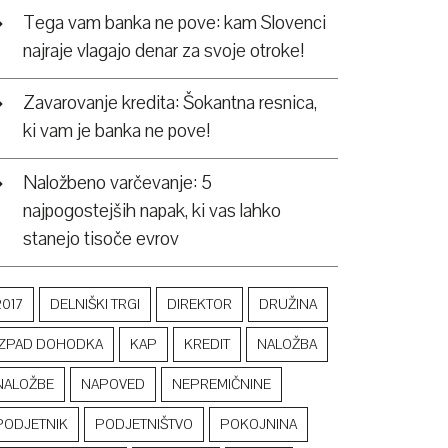
Tega vam banka ne pove: kam Slovenci
najraje vlagajo denar za svoje otroke!
Zavarovanje kredita: Šokantna resnica,
ki vam je banka ne pove!
Naložbeno varčevanje: 5
najpogostejših napak, ki vas lahko
stanejo tisoče evrov
2017
DELNIŠKI TRGI
DIREKTOR
DRUŽINA
IZPAD DOHODKA
KAP
KREDIT
NALOŽBA
NALOŽBE
NAPOVED
NEPREMIČNINE
PODJETNIK
PODJETNIŠTVO
POKOJNINA