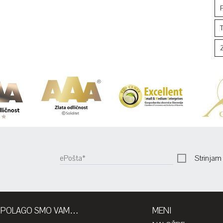
Strinjam
ePošta*
ZPOLAGO SMO VAM…
MENI