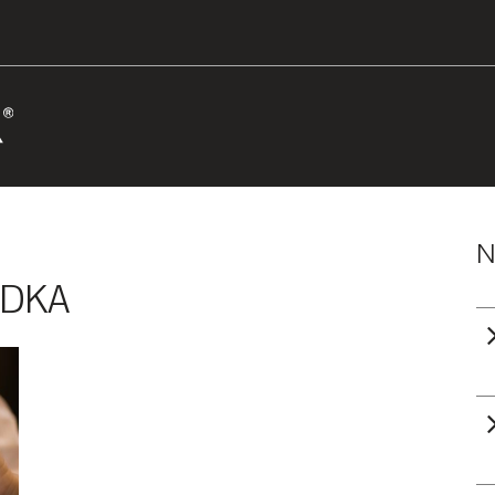
N
ODKA