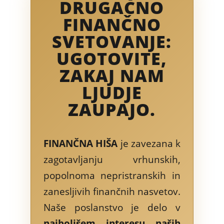
DRUGAČNO
FINANČNO
SVETOVANJE:
UGOTOVITE,
ZAKAJ NAM
LJUDJE
ZAUPAJO.
FINANČNA HIŠA
je zavezana k
zagotavljanju vrhunskih,
popolnoma nepristranskih in
zanesljivih finančnih nasvetov.
Naše poslanstvo je delo v
najboljšem interesu naših