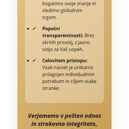
bogatimo svoje znanje in
sledimo globalnim
trgom.
✓
Popolni
transparentnosti:
Brez
skritih provizij, z jasno
vizijo za Vaš uspeh.
✓
Celovitem pristopu:
Vsak nasvet je unikatno
prilagojen individualnim
potrebam in ciljem vsake
stranke.
Verjamemo v pošten odnos
in strokovno integriteto,