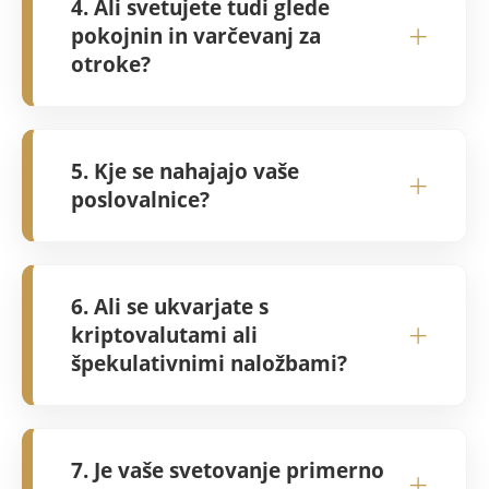
4. Ali svetujete tudi glede
vaša obstoječa zavarovanja, varčevanja in
+
pokojnin in varčevanj za
naložbe ter pripravimo konkretne predloge
otroke?
za optimizacijo, ki bodo pripomogli k
hitrejšemu dosegu vaših ciljev.
Seveda. Specializirani smo za dolgoročno
načrtovanje prihodnosti. Pomagamo vam
5. Kje se nahajajo vaše
+
vzpostaviti varno in donosno pokojninsko
poslovalnice?
rento ter štipendijska varčevanja za otroke,
kjer ničesar ne prepuščamo naključju.
FINANČNA HIŠA vas pričakuje v sodobnih
prostorih v Mariboru in Ljubljani.
6. Ali se ukvarjate s
Zagotavljamo vam popolno diskretnost in
+
kriptovalutami ali
strokovno obravnavo v okolju, kjer se
špekulativnimi naložbami?
boste počutili varne in slišane.
Ne. V podjetju FINANČNA HIŠA strmimo k
stabilnosti in preverjenim naložbenim
7. Je vaše svetovanje primerno
+
modelom. Ne ukvarjamo se s špekulacijami