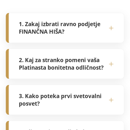
1. Zakaj izbrati ravno podjetje
+
FINANČNA HIŠA?
FINANČNA HIŠA temelji na več kot 25 letih
izkušenj in popolni neodvisnosti. Ker
2. Kaj za stranko pomeni vaša
+
nimamo lastnih finančnih produktov, je naš
Platinasta bonitetna odličnost?
nasvet vedno nepristranski in usmerjen
izključno v iskanje najboljših rešitev na
Platinasta odličnost je najvišje priznanje, ki
celotnem trgu za vas.
ga dosega le 1 % najboljših podjetij v
3. Kako poteka prvi svetovalni
+
Sloveniji. Za vas to pomeni varnost,
posvet?
stabilnost in zagotovilo, da sodelujete s
finančno najmočnejšim in najbolj
Skupaj opravimo podroben pregled vašega
zanesljivim partnerjem.
trenutnega finančnega stanja. Analiziramo