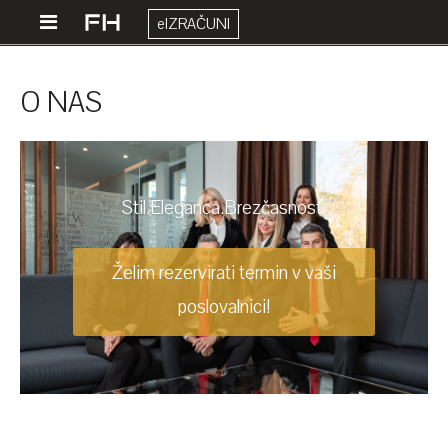
eIZRAČUNI
O NAS
Stil.Eleganca.Brezčasnost.
Želim rezervirati termin v vaši
poslovalnici!