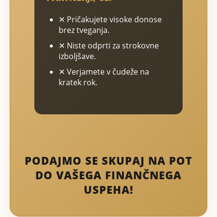
✕ Pričakujete visoke donose
brez tveganja.
✕ Niste odprti za strokovne
izboljšave.
✕ Verjamete v čudeže na
kratek rok.
PODAJMO SE SKUPAJ NA POT
DO VAŠEGA FINANČNEGA
USPEHA!