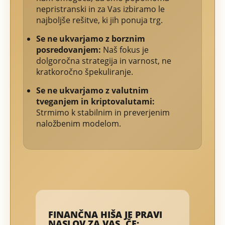
nepristranski in za Vas izbiramo le
najboljše rešitve, ki jih ponuja trg.
Se ne ukvarjamo z borznim
posredovanjem:
Naš fokus je
dolgoročna strategija in varnost, ne
kratkoročno špekuliranje.
Se ne ukvarjamo z valutnim
tveganjem in kriptovalutami:
Strmimo k stabilnim in preverjenim
naložbenim modelom.
FINANČNA HIŠA JE PRAVI
NASLOV ZA VAS, ČE: