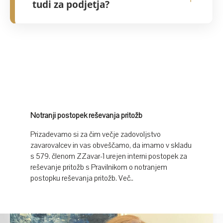
tudi za podjetja?
ali kriptovalutami, saj je naša prioriteta
dolgoročna varnost vašega kapitala.
Da, nudimo celovito finančno zaščito tako
za posameznike kot za podjetja.
Podjetnikom pomagamo pri reševanju
izpada dohodka, zavarovanju ključnih
kadrov in optimizaciji davčnih olajšav preko
naložbenih struktur.
Notranji postopek reševanja pritožb
Prizadevamo si za čim večje zadovoljstvo
zavarovalcev in vas obveščamo, da imamo v skladu
s 579. členom ZZavar-1 urejen interni postopek za
reševanje pritožb s Pravilnikom o notranjem
postopku reševanja pritožb.
Več..