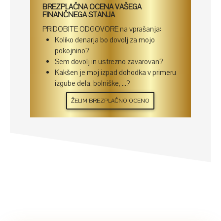
BREZPLAČNA OCENA VAŠEGA
FINANČNEGA STANJA
PRIDOBITE ODGOVORE na vprašanja:
Koliko denarja bo dovolj za mojo
pokojnino?
Sem dovolj in ustrezno zavarovan?
Kakšen je moj izpad dohodka v primeru
izgube dela, bolniške, ...?
ŽELIM BREZPLAČNO OCENO