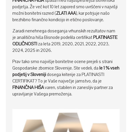
FINANČNA HIŠA
spada med najuspešnejša slovenska
podjetja. Že več kot 10 let zapored smo uvrščeni v najvišji
možni bonitetni razred (
ZLATI AAA
), kar potrjuje našo
brezhibno finančno kondicijo in etično poslovanje.
Zaradi nenehnega doseganja vrhunskih rezultatov nam
je analitična hiša Bisnode podelila certifikat
PLATINASTE
ODLIČNOSTI
za leta 2019, 2020, 2021, 2022, 2023,
2024, 2025 in 2026.
Prav tako smo najvišje bonitetne ocene prejeli s strani
Gospodarske zbornice Slovenije. Ste vedeli, da
le 1 % vseh
podjetij v Sloveniji
dosega kriterije za PLATINASTI
CERTIFIKAT? To je Vaše največje jamstvo, da je
FINANČNA HIŠA
varen, stabilen in zanesljiv partner za
upravljanje Vašega premoženja.