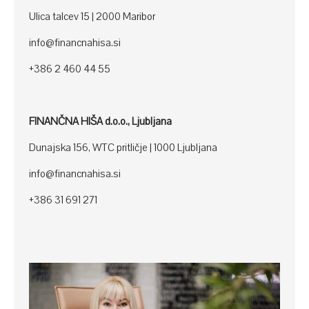
Ulica talcev 15 | 2000 Maribor
info@financnahisa.si
+386 2 460 44 55
FINANČNA HIŠA d.o.o., Ljubljana
Dunajska 156, WTC pritličje | 1000 Ljubljana
info@financnahisa.si
+386 31 691 271