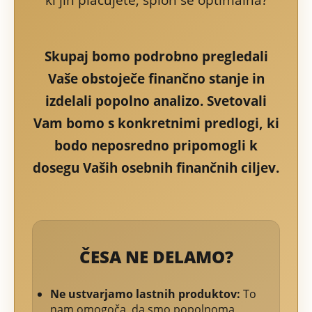
ki jih plačujete, sploh še optimalna?
Skupaj bomo podrobno pregledali
Vaše obstoječe finančno stanje in
izdelali popolno analizo. Svetovali
Vam bomo s konkretnimi predlogi, ki
bodo neposredno pripomogli k
dosegu Vaših osebnih finančnih ciljev.
ČESA NE DELAMO?
Ne ustvarjamo lastnih produktov:
To
nam omogoča, da smo popolnoma