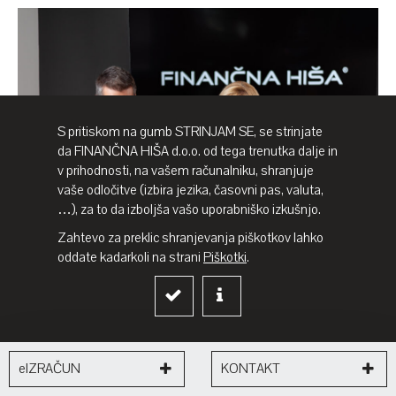
S pritiskom na gumb STRINJAM SE, se strinjate
da FINANČNA HIŠA d.o.o. od tega trenutka dalje in
v prihodnosti, na vašem računalniku, shranjuje
vaše odločitve (izbira jezika, časovni pas, valuta,
…), za to da izboljša vašo uporabniško izkušnjo.
Zahtevo za preklic shranjevanja piškotkov lahko
oddate kadarkoli na strani
Piškotki
.
ZAVAROVANJE
KAKO IZBRATI NAJBOLJŠE ŽIVLJENJSKO
ZAVAROVANJE V 2026?
Večina Slovencev ima življenjsko zavarovanje — a velika
EIZRAČUN
KONTAKT
večina jih nikoli ni izračunala, ali je…