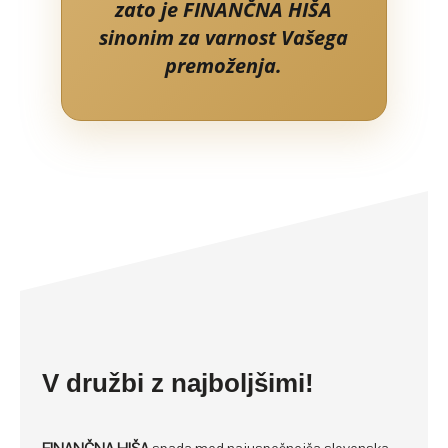
zato je FINANČNA HIŠA
sinonim za varnost Vašega
premoženja.
V družbi z najboljšimi!