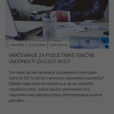
NALOŽBE
PODJETNIKI
VARČEVANJE
VARČEVANJE ZA PODJETNIKE: DAVČNE
UGODNOSTI ZA D.O.O. IN S.P.
Ste vedeli, da vas varčevanje za pokojnino iz neto plače
stane do 120 % več kot varčevanje neposredno iz podjetja?
Odkrijte, kako lahko kot lastnik d.o.o. ali s.p. izkoristite
naložbene police, znižate davčno obremenitev in si
zagotovite varno prihodnost brez obremenjevanja osebnih
prihodkov.