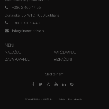
+386 2 460 44 55
Dunajska 156, WTC | 1000 Ljubljana
+386 1 320 54 40
info@financnahisa.si
MENI
NALOŽBE
VARČEVANJE
ZAVAROVANJE
EIZRAČUNI
Sledite nam:
© 2019 FINANČNA HIŠA d.o.o.
Piškotki
Pravno obvestilo