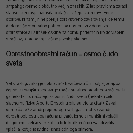
ampak govorimo o občutno večjih zneskih. Z leti praviloma zaradi
slabšega zdravja naraščajo plačila iz žepa za zdravstvene
storitve, ki nam jih ne pokrije zdravstveno zavarovanje, če temu
dodamo še morebitno potrebo po nastanitvi v domu za
starostnike ali strošek oskrbe na domu, pridemo hitro do visokih
stroškov, ki presegajo višine javnih pokojnin.
Obrestnoobrestni račun – osmo čudo
sveta
Velik razlog, zakaj je dobro začeti varčevati čim bolj zgodaj, pa
čeprav z manjšimi zneski, je moč obrestnoobrestnega računa, ki
ga nekateri označujejo za osmo čudo sveta (nekateri celo
slavnemu fiziku Albertu Einsteinu pripisujejo ta citat). Zakaj
osmo čudo? Zaradi preprostega razloga, da lahko zaradi
obrestnoobrestnega računa privarčujemo z manjšimi vplačili
dolgoročno veliko več, kot da bi le kratkoročno izvajali velika
vplačila, kot je razvidno iz naslednjega primera.