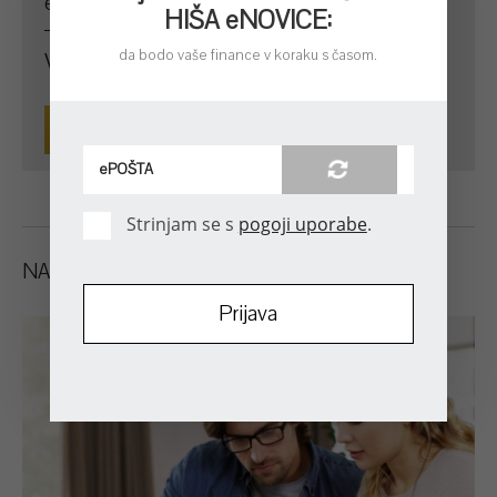
eIZRAČUN
HIŠA eNOVICE:
da bodo vaše finance v koraku s časom.
Varčevanje za otroka
IZRAČUNAJ
Strinjam se s
pogoji uporabe
.
NAŠE BRALCE ZANIMA TUDI: