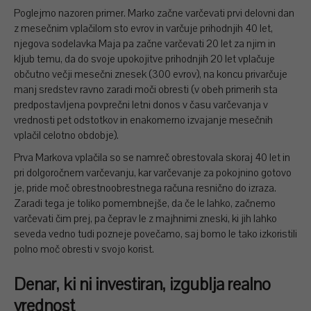
Poglejmo nazoren primer. Marko začne varčevati prvi delovni dan
z mesečnim vplačilom sto evrov in varčuje prihodnjih 40 let,
njegova sodelavka Maja pa začne varčevati 20 let za njim in
kljub temu, da do svoje upokojitve prihodnjih 20 let vplačuje
občutno večji mesečni znesek (300 evrov), na koncu privarčuje
manj sredstev ravno zaradi moči obresti (v obeh primerih sta
predpostavljena povprečni letni donos v času varčevanja v
vrednosti pet odstotkov in enakomerno izvajanje mesečnih
vplačil celotno obdobje).
Prva Markova vplačila so se namreč obrestovala skoraj 40 let in
pri dolgoročnem varčevanju, kar varčevanje za pokojnino gotovo
je, pride moč obrestnoobrestnega računa resnično do izraza.
Zaradi tega je toliko pomembnejše, da če le lahko, začnemo
varčevati čim prej, pa čeprav le z majhnimi zneski, ki jih lahko
seveda vedno tudi pozneje povečamo, saj bomo le tako izkoristili
polno moč obresti v svojo korist.
Denar, ki ni investiran, izgublja realno
vrednost