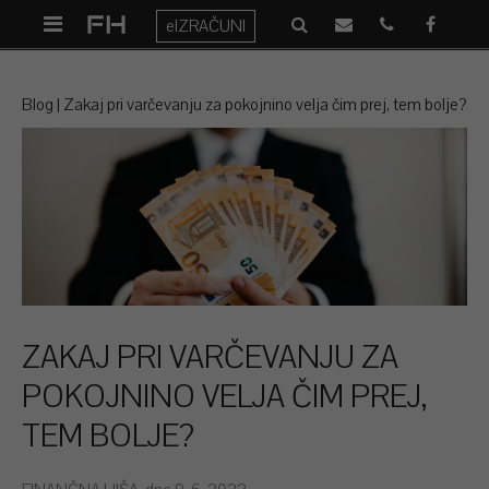
eIZRAČUNI
Blog
Zakaj pri varčevanju za pokojnino velja čim prej, tem bolje?
ZAKAJ PRI VARČEVANJU ZA
POKOJNINO VELJA ČIM PREJ,
TEM BOLJE?