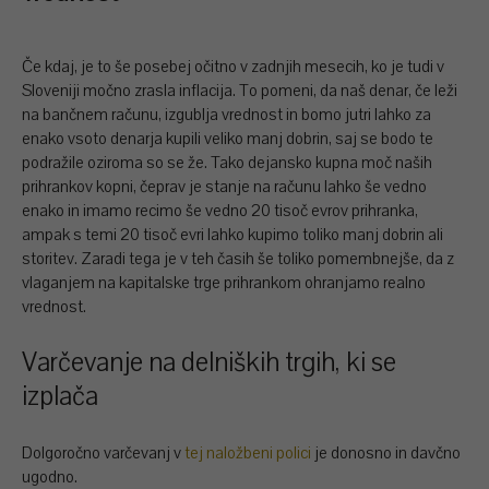
Če kdaj, je to še posebej očitno v zadnjih mesecih, ko je tudi v
Sloveniji močno zrasla inflacija. To pomeni, da naš denar, če leži
na bančnem računu, izgublja vrednost in bomo jutri lahko za
enako vsoto denarja kupili veliko manj dobrin, saj se bodo te
podražile oziroma so se že. Tako dejansko kupna moč naših
prihrankov kopni, čeprav je stanje na računu lahko še vedno
enako in imamo recimo še vedno 20 tisoč evrov prihranka,
ampak s temi 20 tisoč evri lahko kupimo toliko manj dobrin ali
storitev. Zaradi tega je v teh časih še toliko pomembnejše, da z
vlaganjem na kapitalske trge prihrankom ohranjamo realno
vrednost.
Varčevanje na delniških trgih, ki se
izplača
Dolgoročno varčevanj v
tej naložbeni polici
je donosno in davčno
ugodno.