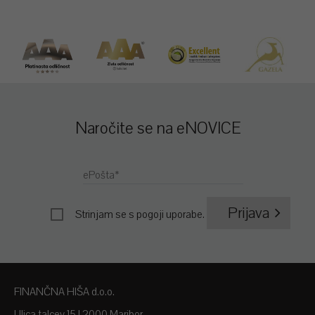
Naročite se na eNOVICE
ePošta*
Prijava
Strinjam se s
pogoji uporabe
.
FINANČNA HIŠA d.o.o.
Ulica talcev 15 | 2000 Maribor