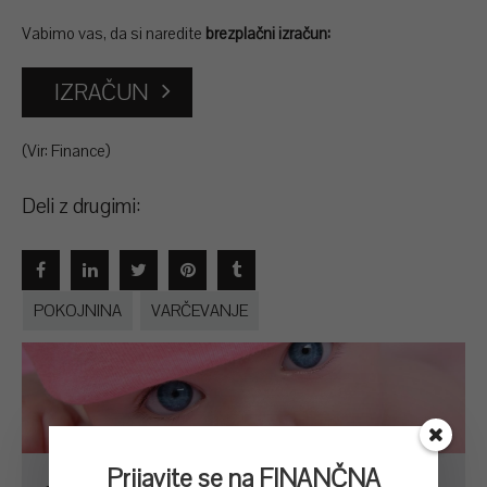
Vabimo vas, da si naredite
brezplačni izračun:
IZRAČUN
(Vir: Finance)
Deli z drugimi:
POKOJNINA
VARČEVANJE
Prijavite se na FINANČNA