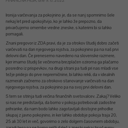
FINANČNA HIŠA, dne 9. 6. 2022
Ironija varčevanja za pokojnino je, da se nanj spomnimo šele
nekaj let pred upokojitvijo, ko je lahko že prepozno, da
privarčujemo omembe vredne zneske, s katerimi bi si lahko
pomagali.
Znani pregovor iz ZDA pravi, da je za otrokov študij dobro začeti
varčevati na dan njegovega rojstva, za pokojnino pa na naš prvi
delovni dan. Če prenesemo navedeno na slovenske razmere,
kjer imamo študij še večinoma brezplačen oziroma ga plačamo
posredno iz prispevkov, na drugi strani pa tudi pri nas mladi vse
težje pridejo do prve nepremičnine, bi lahko rekli, da v idealnih
razmerah začnemo za otrokovo stanovanje varčevati na dan
njegovega rojstva, za pokojnino pa na svoj prvi delovni dan.
S tem se strinja tudi večina finančnih svetovalcev. Zakaj? Veliko
si nas ne predstavlja, da bomo v pokoju potrebovali zadostne
prihranke, da nam bodo lahko zagotavljali dostojne prihodke
skupaj z javno pokojnino, in ker lahko obdobje pokoja traja 20,
25 ali 30 let in več, govorimo o zelo dolgem časovnem obdobju,
zaradi tega pa ne bomo prišli daleč z zneski nekaj tisoč evrov,