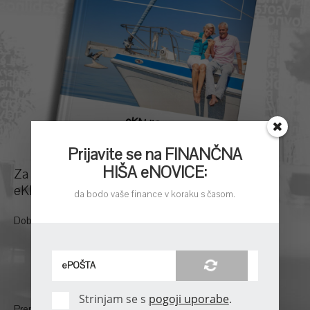
Prijavite se na FINANČNA
HIŠA eNOVICE:
Za odličen nasvet brez kalorij si prenesite našo
eKNJIGO o super pokojnini!
da bodo vaše finance v koraku s časom.
Dobili boste odgovore:
Kako se pripraviti na prihodnost
Kako enostavno doseči visoko pokojnino
Največje napake pri načrtovanju rente
Strinjam se s
pogoji uporabe
.
Prenesite si svojo
eKNJIGO
.