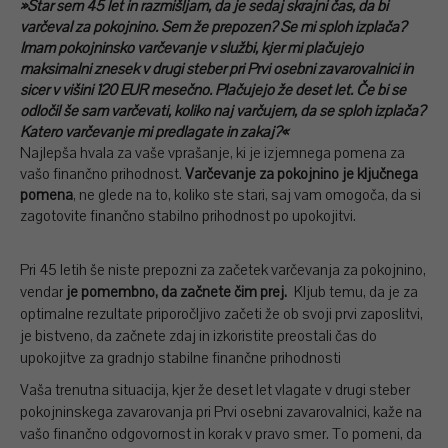
»Star sem 45 let in razmišljam, da je sedaj skrajni čas, da bi
varčeval za pokojnino. Sem že prepozen? Se mi sploh izplača?
Imam pokojninsko varčevanje v službi, kjer mi plačujejo
maksimalni znesek v drugi steber pri Prvi osebni zavarovalnici in
sicer v višini 120 EUR mesečno. Plačujejo že deset let. Če bi se
odločil še sam varčevati, koliko naj varčujem, da se sploh izplača?
Katero varčevanje mi predlagate in zakaj?«
Najlepša hvala za vaše vprašanje, ki je izjemnega pomena za
vašo finančno prihodnost.
Varčevanje za pokojnino je ključnega
pomena
, ne glede na to, koliko ste stari, saj vam omogoča, da si
zagotovite finančno stabilno prihodnost po upokojitvi.
Pri 45 letih še niste prepozni za začetek varčevanja za pokojnino,
vendar
je pomembno, da začnete čim prej.
Kljub temu, da je za
optimalne rezultate priporočljivo začeti že ob svoji prvi zaposlitvi,
je bistveno, da začnete zdaj in izkoristite preostali čas do
upokojitve za gradnjo stabilne finančne prihodnosti
Vaša trenutna situacija, kjer že deset let vlagate v drugi steber
pokojninskega zavarovanja pri Prvi osebni zavarovalnici, kaže na
vašo finančno odgovornost in korak v pravo smer. To pomeni, da