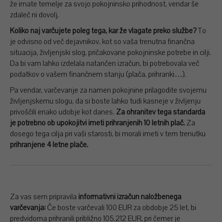
že imate temelje za svojo pokojninsko prihodnost, vendar še
zdaleč ni dovolj.
Koliko naj varčujete poleg tega, kar že vlagate preko službe?
To
je odvisno od več dejavnikov, kot so vaša trenutna finančna
situacija, življenjski slog, pričakovane pokojninske potrebe in cilji.
Da bi vam lahko izdelala natančen izračun, bi potrebovala več
podatkov o vašem finančnem stanju (plača, prihranki…).
Pa vendar, varčevanje za namen pokojnine prilagodite svojemu
življenjskemu slogu, da si boste lahko tudi kasneje v življenju
privoščili enako udobje kot danes.
Za ohranitev tega standarda
je potrebno ob upokojitvi imeti prihranjenih 10 letnih plač.
Za
dosego tega cilja pri vaši starosti, bi morali imeti v tem trenutku
prihranjene 4 letne plače.
Za vas sem pripravila
informativni izračun naložbenega
varčevanja:
Če boste varčevali 100 EUR za obdobje 25 let, bi
predvidoma prihranili približno 105.212 EUR, pri čemer je