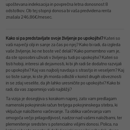
upoštevana indeksacija in povprečna letna donosnost 8
odstotkov. Ob tej stopnji donosa bi vaša predvidena renta
znašala 246,86€/mesec.
Kako si pa predstavljate svoje življenje po upokojitvi?
Kateri so
vaši največji cilji in sanje za čas po njej? Kako bi radi, da izgleda
vaše življenje, ko ne boste več delali? Kako pomembno vam je,
da ste sposobni uživati v življenju tudi po upokojitvi? Kateri so
tisti hobiji, interesi ali dejavnosti, ki bi jih radi še dodatno razvijali
po upokojitvi? Kaj vas najbolj navdaja s strastjo in veseljem? Kaj
so tiste sanje, ki ste jih morda odložili v korist drugih obveznosti
in se zdaj veselite, da jih lahko uresničite po upokojitvi? Kako bi
radi, da vas zapomnijo vaši najbližji?
Ta vizija je dosegljiva s korakom naprej, zato vam predlagam
namenski pokojninski račun tretjega pokojninskega stebra, ki
vključuje naložbeno varčevanje. Ta oblika varčevanja vam
omogoča večjo prilagodljivost, nadzor nad vašimi naložbami, ter
plemenitenje sredstev s potencialno višjimi donosi. Polica, na