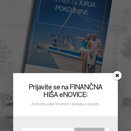
Prijavite se na FINANČNA
HIŠA eNOVICE:
Za odličen nasvet brez kalorij si prenesite našo
eKNJIGO o super pokojnini!
da bodo vaše finance v koraku s časom.
Dobili boste odgovore:
Kako se pripraviti na prihodnost