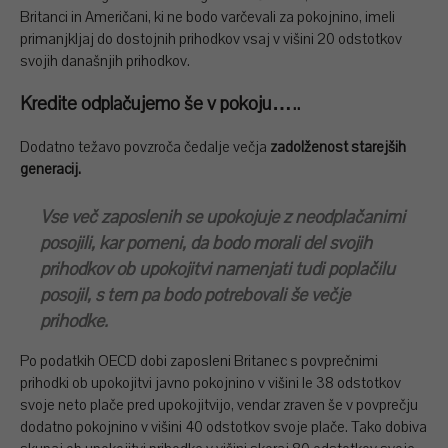
Britanci in Američani, ki ne bodo varčevali za pokojnino, imeli
primanjkljaj do dostojnih prihodkov vsaj v višini 20 odstotkov
svojih današnjih prihodkov.
Kredite odplačujemo še v pokoju…..
Dodatno težavo povzroča čedalje večja
zadolženost starejših
generacij.
Vse več zaposlenih se upokojuje z neodplačanimi
posojili, kar pomeni, da bodo morali del svojih
prihodkov ob upokojitvi namenjati tudi poplačilu
posojil, s tem pa bodo potrebovali še večje
prihodke.
Po podatkih OECD dobi zaposleni Britanec s povprečnimi
prihodki ob upokojitvi javno pokojnino v višini le 38 odstotkov
svoje neto plače pred upokojitvijo, vendar zraven še v povprečju
dodatno pokojnino v višini 40 odstotkov svoje plače. Tako dobiva