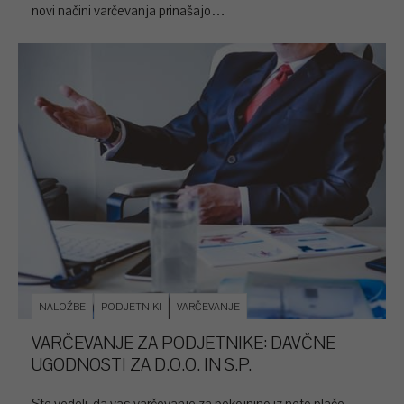
novi načini varčevanja prinašajo…
NALOŽBE
PODJETNIKI
VARČEVANJE
VARČEVANJE ZA PODJETNIKE: DAVČNE
UGODNOSTI ZA D.O.O. IN S.P.
Ste vedeli, da vas varčevanje za pokojnino iz neto plače