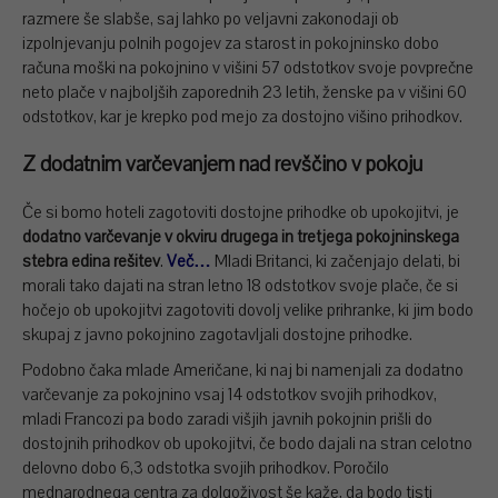
razmere še slabše, saj lahko po veljavni zakonodaji ob
izpolnjevanju polnih pogojev za starost in pokojninsko dobo
računa moški na pokojnino v višini 57 odstotkov svoje povprečne
neto plače v najboljših zaporednih 23 letih, ženske pa v višini 60
odstotkov, kar je krepko pod mejo za dostojno višino prihodkov.
Z dodatnim varčevanjem nad revščino v pokoju
Če si bomo hoteli zagotoviti dostojne prihodke ob upokojitvi, je
dodatno varčevanje v okviru drugega in tretjega pokojninskega
stebra edina rešitev
.
Več…
Mladi Britanci, ki začenjajo delati, bi
morali tako dajati na stran letno 18 odstotkov svoje plače, če si
hočejo ob upokojitvi zagotoviti dovolj velike prihranke, ki jim bodo
skupaj z javno pokojnino zagotavljali dostojne prihodke.
Podobno čaka mlade Američane, ki naj bi namenjali za dodatno
varčevanje za pokojnino vsaj 14 odstotkov svojih prihodkov,
mladi Francozi pa bodo zaradi višjih javnih pokojnin prišli do
dostojnih prihodkov ob upokojitvi, če bodo dajali na stran celotno
delovno dobo 6,3 odstotka svojih prihodkov. Poročilo
mednarodnega centra za dolgoživost še kaže, da bodo tisti