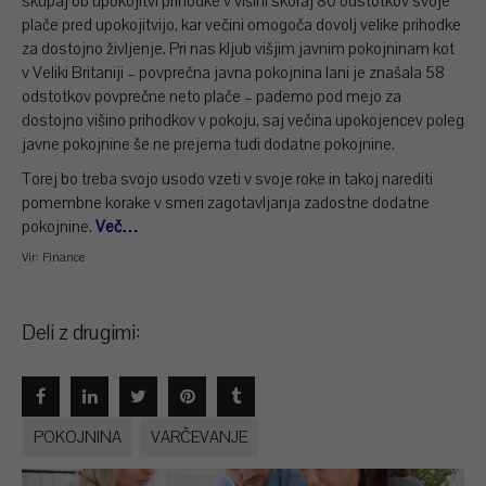
skupaj ob upokojitvi prihodke v višini skoraj 80 odstotkov svoje
plače pred upokojitvijo, kar večini omogoča dovolj velike prihodke
za dostojno življenje. Pri nas kljub višjim javnim pokojninam kot
v Veliki Britaniji – povprečna javna pokojnina lani je znašala 58
odstotkov povprečne neto plače – pademo pod mejo za
dostojno višino prihodkov v pokoju, saj večina upokojencev poleg
javne pokojnine še ne prejema tudi dodatne pokojnine.
Torej bo treba svojo usodo vzeti v svoje roke in takoj narediti
pomembne korake v smeri zagotavljanja zadostne dodatne
pokojnine.
Več…
Vir: Finance
Deli z drugimi:
POKOJNINA
VARČEVANJE