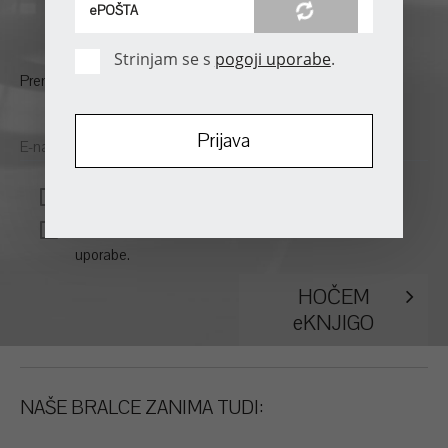
Kako enostavno doseči visoko pokojnino
Največje napake pri načrtovanju rente
Strinjam se s
pogoji uporabe
.
Prenesite si svojo
eKNJIGO
.
E-naslov*
Strinjam se s
pogoji uporabe
.*
Prijavljam se na eNOVICE in strinjam se s
pogoji
uporabe
.
HOČEM
eKNJIGO
NAŠE BRALCE ZANIMA TUDI: