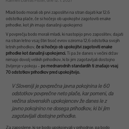
Karmen Darvaš Fister, dne 12. 1. 2021
Mladi bodo morali ob prvi zaposlitvi na stran dajati kar 12,6
odstotka plače, če si hočejo ob upokojitvi zagotoviti enake
prihodke, kot jih imajo današnji upokojenci
V povprečju bodo morali mladi, ki nastopijo prvo zaposlitev, dajati
na stran letno vsaj štiri tisoč evrov oziroma 12,6 odstotka svojih
letnih prihodkov,
če si hočejo ob upokojitvi zagotoviti enake
prihodke kot današnji upokojenci.
Ti pa že danes v večini držav
nimajo dovolj velikih prihodkov, ki bi jim zagotavljali dostojno
življenje v pokoju –
po mednarodnih standardih ti znašajo vsaj
70 odstotkov prihodkov pred upokojitvijo.
V Sloveniji je povprečna javna pokojnina le 60
odstotkov povprečne neto plače, kar pomeni, da
večina slovenskih upokojencev že danes le z
javno pokojnino ne dosega prihodkov, ki bi jim
zagotavljali dostojne prihodke.
Za zaposlene, ki se bodo upokojevali v prihodnje, pa bodo