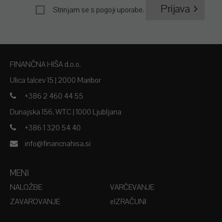
Prijava
Strinjam se s
pogoji uporabe
.
FINANČNA HIŠA d.o.o.
Ulica talcev 15 | 2000 Maribor
+386 2 460 44 55
Dunajska 156, WTC | 1000 Ljubljana
+386 1 320 54 40
info@financnahisa.si
MENI
NALOŽBE
VARČEVANJE
ZAVAROVANJE
EIZRAČUNI