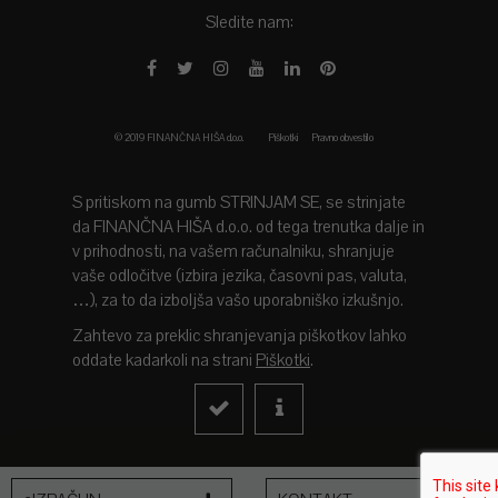
Sledite nam:
© 2019 FINANČNA HIŠA d.o.o.
Piškotki
Pravno obvestilo
S pritiskom na gumb STRINJAM SE, se strinjate
da FINANČNA HIŠA d.o.o. od tega trenutka dalje in
v prihodnosti, na vašem računalniku, shranjuje
vaše odločitve (izbira jezika, časovni pas, valuta,
…), za to da izboljša vašo uporabniško izkušnjo.
Zahtevo za preklic shranjevanja piškotkov lahko
oddate kadarkoli na strani
Piškotki
.