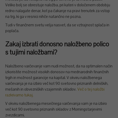
Veliko bolj se obrestuje naložba, pri kateri v določenem obdobju
redno nalagate denar, kot pa čakanje na pravi trenutek za vstop
na trg, ki ga v resnici nihče natančno ne pozna.
Tudi v finančnem svetu velja nasvet, da se vztrajnost splača in
poplača.
Zakaj izbrati donosno naložbeno polico
s tujimi naložbami?
Naložbeno varčevanje vam nudi možnost, da na optimalen način
izkoristite možnost visokih donosov na mednarodnih finančnih
trgih in možnost garancije na kapital. V okviru naložbenega
varčevanja je na izbiro več kot 90 svetovno priznanih delniških,
mešanih in obvezniških vzajemnih skladov.
Več o tej naložbi
razkrivamo tukaj.
V okviru naložbenega mesečnega varčevanja vam je na izbiro
več kot 90 svetovno priznanih skladov z Morningstarjevimi
zvezdicami.