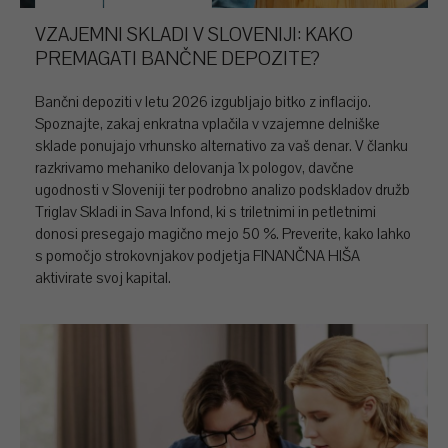
VZAJEMNI SKLADI V SLOVENIJI: KAKO
PREMAGATI BANČNE DEPOZITE?
Bančni depoziti v letu 2026 izgubljajo bitko z inflacijo.
Spoznajte, zakaj enkratna vplačila v vzajemne delniške
sklade ponujajo vrhunsko alternativo za vaš denar. V članku
razkrivamo mehaniko delovanja 1x pologov, davčne
ugodnosti v Sloveniji ter podrobno analizo podskladov družb
Triglav Skladi in Sava Infond, ki s triletnimi in petletnimi
donosi presegajo magično mejo 50 %. Preverite, kako lahko
s pomočjo strokovnjakov podjetja FINANČNA HIŠA
aktivirate svoj kapital.