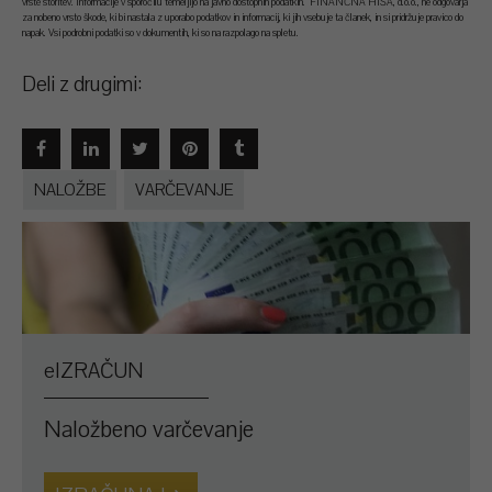
vrste storitev. Informacije v sporočilu temeljijo na javno dostopnih podatkih. FINANČNA HIŠA, d.o.o., ne odgovarja
za nobeno vrsto škode, ki bi nastala z uporabo podatkov in informacij, ki jih vsebuje ta članek, in si pridržuje pravico do
napak. Vsi podrobni podatki so v dokumentih, ki so na razpolago na spletu.
Deli z drugimi:
NALOŽBE
VARČEVANJE
eIZRAČUN
Naložbeno varčevanje