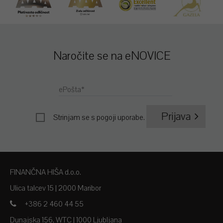
Naročite se na eNOVICE
ePošta*
Prijava
Strinjam se s
pogoji uporabe
.
FINANČNA HIŠA d.o.o.
Ulica talcev 15 | 2000 Maribor
+386 2 460 44 55
Dunajska 156, WTC | 1000 Ljubljana