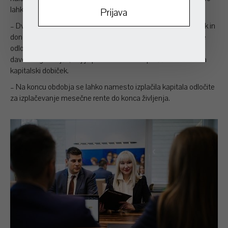
lahko odločite za enkratno dodatno vplačilo ali delna izplačila.
– Dvig prihrankov je po desetih letih neobdavčen. Svoj dobiček in
donose lahko vedno zaščitite z možnostjo “Lock-In”. Lahko se
odločite za možnost garancije na kapital. Naložbena polica je
davčno ugodnejša, saj je po desetih letih oproščena davka na
kapitalski dobiček.
– Na koncu obdobja se lahko namesto izplačila kapitala odločite
za izplačevanje mesečne rente do konca življenja.