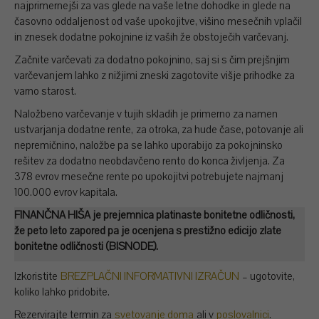
najprimernejši za vas glede na vaše letne dohodke in glede na
časovno oddaljenost od vaše upokojitve, višino mesečnih vplačil
in znesek dodatne pokojnine iz vaših že obstoječih varčevanj.
Začnite varčevati za dodatno pokojnino, saj si s čim prejšnjim
varčevanjem lahko z nižjimi zneski zagotovite višje prihodke za
varno starost.
Naložbeno varčevanje v tujih skladih je primerno za namen
ustvarjanja dodatne rente, za otroka, za hude čase, potovanje ali
nepremičnino, naložbe pa se lahko uporabijo za pokojninsko
rešitev za dodatno neobdavčeno rento do konca življenja. Za
378 evrov mesečne rente po upokojitvi potrebujete najmanj
100.000 evrov kapitala.
FINANČNA HIŠA je prejemnica platinaste bonitetne odličnosti,
že peto leto zapored pa je ocenjena s prestižno edicijo zlate
bonitetne odličnosti (BISNODE).
Izkoristite
BREZPLAČNI INFORMATIVNI IZRAČUN
– ugotovite,
koliko lahko pridobite.
Rezervirajte termin za
svetovanje doma
ali v
poslovalnici
.