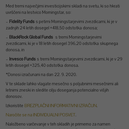
Med tremi največjimi investicijskimi skladi na svetu, ki so hkrati
uvrščeni na lestvico Morningstar, so:
–
Fidelity Funds
s petimi Morningstarjevimi zvezdicami, ki je v
zadnjih 24 letih dosegel +418,50 odstotka donosa;
–
BlackRock Global Funds
s tremi Morningstarjevimi
zvezdicami, ki je v 18 letih dosegel 396,20 odstotka skupnega
donosa, in
–
Invesco Funds
s tremi Morningstarjevimi zvezdicami, ki je v 29
letih dosegel +325,40 odstotka donosa.
*Donosi izračunani na dan 22. 9. 2020.
V te sklade lahko vlagate mesečno s poljubnimi mesečnimi ali
letnimi zneski in sledite cilju doseganja potencialno višjih
donosov.
Izkoristite
BREZPLAČNI INFORMATIVNI IZRAČUN
.
Naročite se na INDIVIDUALNI POSVET
.
Naložbeno varčevanje v teh skladih je primerno za namen