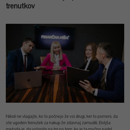
trenutkov
Nikoli ne vlagajte, ko to počnejo že vsi drugi, ker to pomeni, da
ste ugoden trenutek za nakup že zdavnaj zamudili. Boljša
metoda je, da vstopite na trg po tem, ko je ta močno padel.