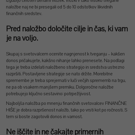
izgubijo celoten denarni vložek. Vložki v tako visoko tvegane
naložbe naj ne bi presegali od 5 do 10 odstotkov likvidnih
finančnih sredstev.
Pred naložbo določite cilje in čas, ki vam
je na voljo.
Skupaj s svetovalcem ocenite nagnjenost k tveganju – kakšen
donos pričakujete, kakšno nihanje lahko prenesete. Na podlagi
tega je treba izdelati naložbeno strategijo in sredstva ustrezno
razpršiti. Postavljene strategije se nato držite. Morebitne
spremembe je treba sprejemati v luči večjih sprememb na trgu,
ne pa ob vsakem manjšem premiku. Dolgoročne naložbe
potrebujejo ključno sestavino: potrpežljivost.
Najboljša naložba po mnenju finančnih svetovalcev FINANČNE
HIŠE je dobra razpršenost naložb, tako po vrsti kot po ročnosti. S
tem si boste zagotovili donos in varnost.
Ne iščite in ne čakajte primernih