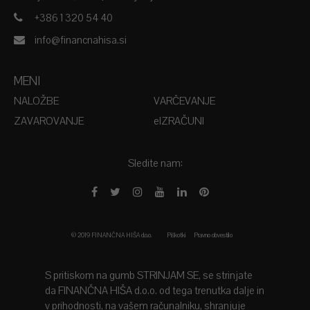
+386 1 320 54 40
info@financnahisa.si
MENI
NALOŽBE
VARČEVANJE
ZAVAROVANJE
EIZRAČUNI
Sledite nam:
© 2019 FINANČNA HIŠA d.o.o.
Piškotki
Pravno obvestilo
S pritiskom na gumb STRINJAM SE, se strinjate
da FINANČNA HIŠA d.o.o. od tega trenutka dalje in
v prihodnosti, na vašem računalniku, shranjuje