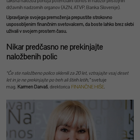
takšna naložba ponuja potencialni donos in nadzor pristojnih
državnih nadzornih organov (AZN, ATVP, Banka Slovenije).
Upravljanje svojega premoženja prepustite strokovno
usposobljenim finančnim svetovalcem, da boste lahko brez skrbi
uživali v svojem prostem času.
Nikar predčasno ne prekinjajte
naložbenih polic
“Če ste naložbeno polico sklenili za 20 let, vztrajajte vsaj deset
let in je ne prekinjajte po treh ali štirih letih,”
svetuje
mag.
Karmen Darvaš
, direktorica
FINANČNE HIŠE
.