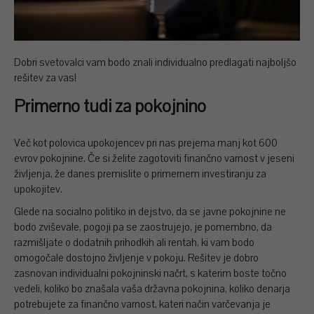
Dobri svetovalci vam bodo znali individualno predlagati najboljšo
rešitev za vas!
Primerno tudi za pokojnino
Več kot polovica upokojencev pri nas prejema manj kot 600
evrov pokojnine. Če si želite zagotoviti finančno varnost v jeseni
življenja, že danes premislite o primernem investiranju za
upokojitev.
Glede na socialno politiko in dejstvo, da se javne pokojnine ne
bodo zviševale, pogoji pa se zaostrujejo, je pomembno, da
razmišljate o dodatnih prihodkih ali rentah, ki vam bodo
omogočale dostojno življenje v pokoju. Rešitev je dobro
zasnovan individualni pokojninski načrt, s katerim boste točno
vedeli, koliko bo znašala vaša državna pokojnina, koliko denarja
potrebujete za finančno varnost, kateri način varčevanja je