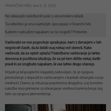
FINANČNA HIŠA, dne 6. 12. 2021
Ne sklepajte naložbenih polic s slovenskimi skladi.
Ta odločitev je ena najdražjih, opozarjajo v Finančni hiši.
Katerim najhujšim napakam se še izogniti? Preberite.
Varčevalci se vse pogosteje sprašujejo, kam z denarjem v teh
negotovih časih, da bi dobili vsaj nekaj več obresti. Kako
varčevati, da se sploh splača? Naložbeno varčevanje je lahko
donosna in pozitivna izkušnja, če se pri tem držite nekaj zlatih
pravil in se izogibate napakam, ki vas lahko drago stanejo.
Včasih je bil povprečni vlagatelj zadovoljen, če je njegovo
premoženje z depoziti in varčevanjem v bankah ohranjalo svojo
vrednost. Danes je situacija popolnoma drugačna, saj tovrstne
naložbe niso primerne za ohranjanje vrednosti premoženja, kaj
šele za njegovo plemenitenje.