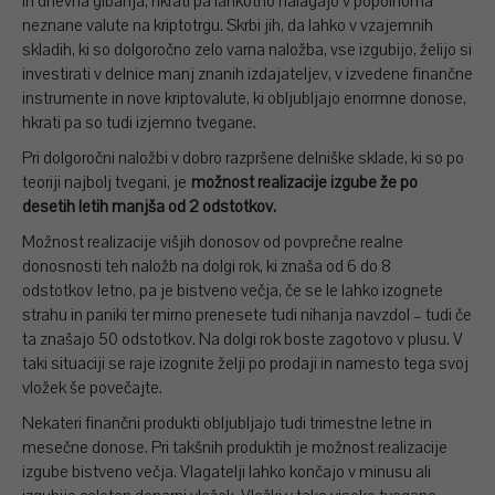
in dnevna gibanja, hkrati pa lahkotno nalagajo v popolnoma
neznane valute na kriptotrgu. Skrbi jih, da lahko v vzajemnih
skladih, ki so dolgoročno zelo varna naložba, vse izgubijo, želijo si
investirati v delnice manj znanih izdajateljev, v izvedene finančne
instrumente in nove kriptovalute, ki obljubljajo enormne donose,
hkrati pa so tudi izjemno tvegane.
Pri dolgoročni naložbi v dobro razpršene delniške sklade, ki so po
teoriji najbolj tvegani, je
možnost realizacije izgube že po
desetih letih manjša od 2 odstotkov.
Možnost realizacije višjih donosov od povprečne realne
donosnosti teh naložb na dolgi rok, ki znaša od 6 do 8
odstotkov letno, pa je bistveno večja, če se le lahko izognete
strahu in paniki ter mirno prenesete tudi nihanja navzdol – tudi če
ta znašajo 50 odstotkov. Na dolgi rok boste zagotovo v plusu. V
taki situaciji se raje izognite želji po prodaji in namesto tega svoj
vložek še povečajte.
Nekateri finančni produkti obljubljajo tudi trimestne letne in
mesečne donose. Pri takšnih produktih je možnost realizacije
izgube bistveno večja. Vlagatelji lahko končajo v minusu ali