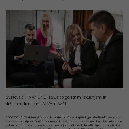
Svetovalci FINANČNE HIŠE z dolgoletnimi izkušnjami in
državnimi licencami ATVP in AZN.
* OPOZORILO: Pretekli donosi niso garancija za prihodnost. Članek ni priporočilo, ponudba ali vabilo k sestavljanju
ponudbe za nakup ali prodajo finančnih instrumentov, temveč je namenjen izključno informiranju. Seznanitev z vsemi
oblikami tveganj je pogoj za oblikovanje ustrezne investicijske odločitve o naložbah v finančne instrumente in izbiro