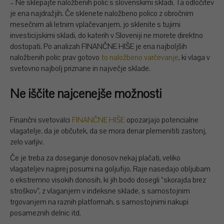
– Ne sklepajte naložbenih polic s slovenskimi skladi. Ta odločitev
je ena najdražjih. Če sklenete naložbeno polico z obročnim
mesečnim ali letnim vplačevanjem, jo sklenite s tujimi
investicijskimi skladi, do katerih v Sloveniji ne morete direktno
dostopati. Po analizah FINANČNE HIŠE je ena najboljših
naložbenih polic prav gotovo
to naložbeno varčevanje
, ki vlaga v
svetovno najbolj priznane in največje sklade.
Ne iščite najcenejše možnosti
Finančni svetovalci
FINANČNE HIŠE
opozarjajo potencialne
vlagatelje, da je občutek, da se mora denar plemenititi zastonj,
zelo varljiv.
Če je treba za doseganje donosov nekaj plačati, veliko
vlagateljev najprej posumi na goljufijo. Raje nasedajo obljubam
o ekstremno visokih donosih, ki jih bodo dosegli “skorajda brez
stroškov”, z vlaganjem v indeksne sklade, s samostojnim
trgovanjem na raznih platformah, s samostojnimi nakupi
posameznih delnic itd.