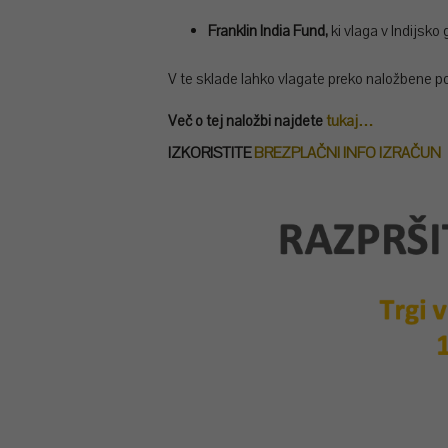
Franklin India Fund,
ki vlaga v Indijsko 
V te sklade lahko vlagate preko naložbene p
Več o tej naložbi najdete
tukaj…
IZKORISTITE
BREZPLAČNI INFO IZRAČUN