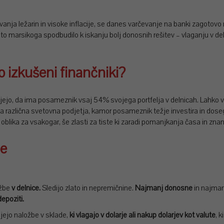
vanja ležarin in visoke inflacije, se danes varčevanje na banki zagotovo 
zato marsikoga spodbudilo k iskanju bolj donosnih rešitev – vlaganju v del
o izkušeni finančniki?
ujejo, da ima posameznik vsaj 54% svojega portfelja v delnicah. Lahko v de
ilna različna svetovna podjetja, kamor posameznik težje investira in dos
 oblika za vsakogar, še zlasti za tiste ki zaradi pomanjkanja časa in znanj
be
ožbe
v delnice.
Sledijo zlato in nepremičnine.
Najmanj donosne
in najman
epoziti.
ujejo naložbe v sklade,
ki vlagajo v dolarje ali nakup dolarjev kot valute
, k