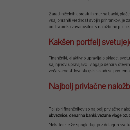
Zaradi ničelnih obrestnih mer na banki, plače
vsaj ohraniti vrednost svojih prihrankov, je 
bodisi preko zavarovalnic v naložbene police.
Kakšen portfelj svetujej
Finančniki, ki aktivno upravljajo sklade, svet
saj njihovi upravljavci vlagajo denar v štev
veča varnost. Investicijski skladi so primerna
Najbolj privlačne nalož
Po izbiri finančnikov so najbolj privlačne nal
obveznice, denar na banki, vezane vloge oz. d
Nekateri se že spogledujejo z dolarji in svet