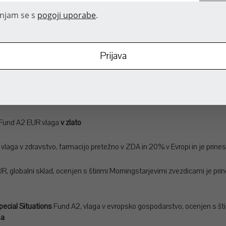
n vlagatelja v evrih.
injam se s
pogoji uporabe
.
tu v evrski valuti, ki so na lestvici najbolje ocen
 s štirimi Morningstarjevimi zvezdicami, vlaga več kot 70% na azijske trg
g Fund A2 EUR, ki vlaga v
surovine
 Fund A2 EUR vlaga
v zlato
i vlaga v zdravstvo, farmacijo pretežno v ZDA in 20% v Evropi in je prines
 globalni sklad, ocenjen s štirimi Morningstarjevimi zvezdicami je prin
ecial Situations
Fund A2, vlaga v evropsko gospodarstvo, ocenjen s šti
sa