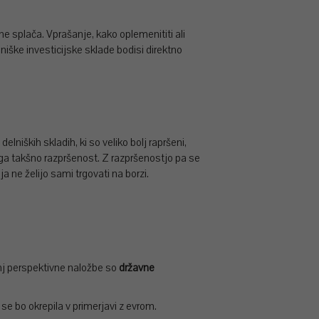
ne splača. Vprašanje, kako oplemenititi ali
niške investicijske sklade bodisi direktno
lniških skladih, ki so veliko bolj rapršeni,
ega takšno razpršenost. Z razpršenostjo pa se
a ne želijo sami trgovati na borzi.
j perspektivne naložbe so
državne
i se bo okrepila v primerjavi z evrom.