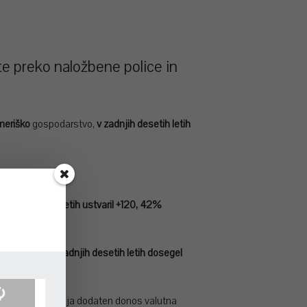
ate preko naložbene police in
meriško
gospodarstvo,
v zadnjih desetih letih
adnjih desetih letih ustvaril +120, 42%
žno v
Kitajsko,
zadnjih desetih letih dosegel
 okrepi, predstavlja dodaten donos valutna