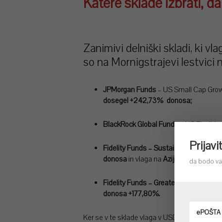
Katere sklade izbrati, da
Zanimivi delniški skladi, ki vl
so na Mornigstrajevi lestvici 
JPMorgan Funds
– US Small Cap Growt
dosegel +242,73%
donosa;
BlackRock Global Funds
– US Flexible
Prijav
Fidelity Funds – Sustainable Asia Equi
donosa
in vlaga na
Azijske trge, azijsk
da bodo va
Fidelity Funds – Greater China Fund
A-
donosa +177,80%.
Ker se v te sklade vlaga v USD, ima vlagatel