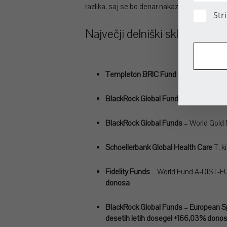
razlika, saj se bo denar nakazal nazaj na raču
Str
Največji delniški skladi na sve
Templeton BRIC Fund
A, ki je ocenjen
BlackRock Global Funds
– World Minin
BlackRock Global Funds
– World Gold
Schoellerbank Global Health Care
T, k
Fidelity Funds
– World Fund A-DIST-EUR,
donosa
BlackRock Global Funds – European Sp
desetih letih dosegel +166,03% dono