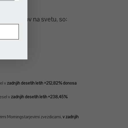
jenih skladov na svetu, so:
e,
el v
zadnjih desetih letih +212,82% donosa
esel v
zadnjih desetih letih +238,45%
rimi Morningstarjevimi zvezdicami,
v zadnjih