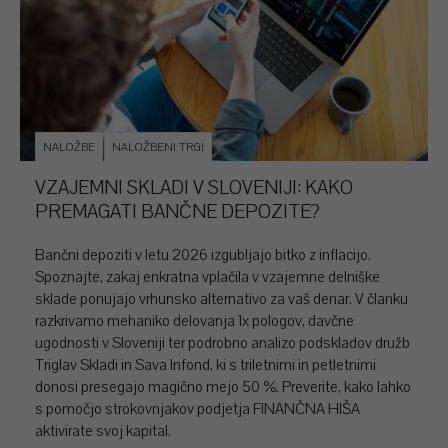
NALOŽBE
NALOŽBENI TRGI
VZAJEMNI SKLADI V SLOVENIJI: KAKO
PREMAGATI BANČNE DEPOZITE?
Bančni depoziti v letu 2026 izgubljajo bitko z inflacijo.
Spoznajte, zakaj enkratna vplačila v vzajemne delniške
sklade ponujajo vrhunsko alternativo za vaš denar. V članku
razkrivamo mehaniko delovanja 1x pologov, davčne
ugodnosti v Sloveniji ter podrobno analizo podskladov družb
Triglav Skladi in Sava Infond, ki s triletnimi in petletnimi
donosi presegajo magično mejo 50 %. Preverite, kako lahko
s pomočjo strokovnjakov podjetja FINANČNA HIŠA
aktivirate svoj kapital.