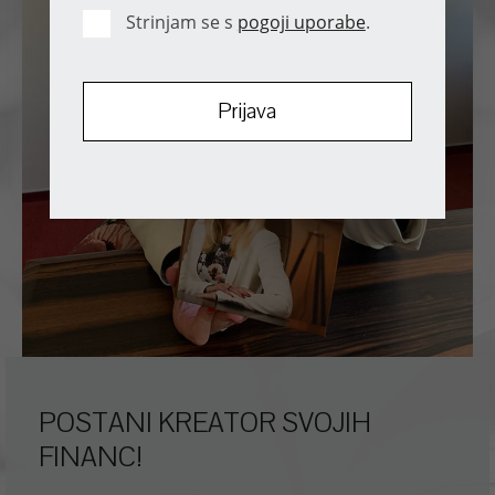
Strinjam se s
pogoji uporabe
.
POSTANI KREATOR SVOJIH
FINANC!