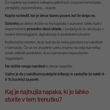
Če najdete kje kakšno nakupno priložnost za poceni kmetijsko
zemljišče, nepremičnino…kupite.
Kupite na kredit, ker je denar danes poceni, kot že dolgo ne.
Gotovino
pa delno vložite na trg kapitala v surovine, lahko tudi v
nepremičnine
posredno skozi sklade,
v podjetja ki se ukvarjajo z
novimi tehnologijami, digitalizicijo in podobnimi stvarmi.
Kratkoročno menim, da je tudi da še nekaj prostora na naložbah
v farmacijo. Če se ne znajdete sami, imamo na voljo kar nekaj
novih odličnih produktov, ki so namenjeni nepoučenim
vlagateljem.
Ne vložite vsega naenkrat
in denar razpršite.
Važno je da z naložbami pokrijete inflacijo in zaslužite še kakih 4-
6 % (na leto) za povrh.
Kaj je najhujša napaka, ki jo lahko
storite v tem trenutku?