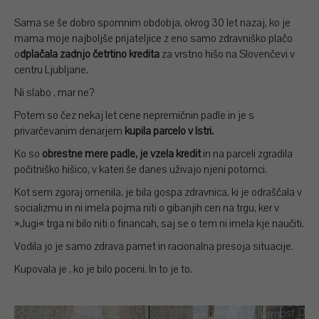
Sama se še dobro spomnim obdobja, okrog 30 let nazaj, ko je
mama moje najboljše prijateljice z eno samo zdravniško plačo
o
dplačala zadnjo četrtino kredita
za vrstno hišo na Slovenčevi v
centru Ljubljane.
Ni slabo , mar ne?
Potem so čez nekaj let cene nepremičnin padle in je s
privarčevanim denarjem
kupila parcelo v Istri.
Ko so
obrestne mere padle,
je vzela kredit
in na parceli zgradila
počitniško hišico, v kateri še danes uživajo njeni potomci.
Kot sem zgoraj omenila, je bila gospa zdravnica, ki je odraščala v
socializmu in ni imela pojma niti o gibanjih cen na trgu, ker v
»Jugi« trga ni bilo niti o financah, saj se o tem ni imela kje naučiti.
Vodila jo je samo zdrava pamet in racionalna presoja situacije.
Kupovala je , ko je bilo poceni. In to je to.