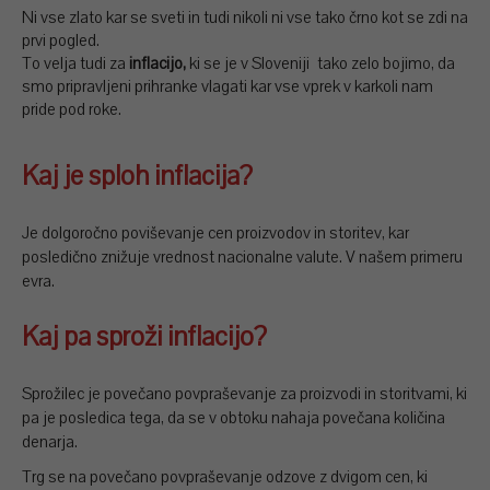
Ni vse zlato kar se sveti in tudi nikoli ni vse tako črno kot se zdi na
prvi pogled.
To velja tudi za
inflacijo,
ki se je v Sloveniji tako zelo bojimo, da
smo pripravljeni prihranke vlagati kar vse vprek v karkoli nam
pride pod roke.
Kaj je sploh inflacija?
Je dolgoročno poviševanje cen proizvodov in storitev, kar
posledično znižuje vrednost nacionalne valute. V našem primeru
evra.
Kaj pa sproži inflacijo?
Sprožilec je povečano povpraševanje za proizvodi in storitvami, ki
pa je posledica tega, da se v obtoku nahaja povečana količina
denarja.
Trg se na povečano povpraševanje odzove z dvigom cen, ki