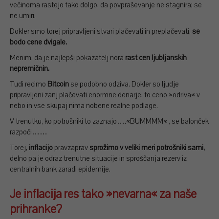
večinoma rastejo tako dolgo, da povpraševanje ne stagnira; se
ne umiri.
Dokler smo torej pripravljeni stvari plačevati in preplačevati,
se
bodo cene dvigale.
Menim, da je najlepši pokazatelj nora
rast cen ljubljanskih
nepremičnin.
Tudi recimo
Bitcoin
se podobno odziva. Dokler so ljudje
pripravljeni zanj plačevati enormne denarje, to ceno »odriva« v
nebo in vse skupaj nima nobene realne podlage.
V trenutku, ko potrošniki to zaznajo….«BUMMMM« , se balonček
razpoči……
Torej,
inflacijo
pravzaprav
sprožimo v veliki meri potrošniki sami,
delno pa je odraz trenutne situacije in sproščanja rezerv iz
centralnih bank zaradi epidemije.
Je inflacija res tako »nevarna« za naše
prihranke?