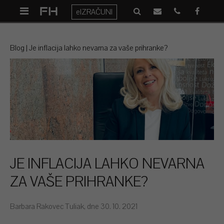
eIZRAČUNI
Blog
Je inflacija lahko nevarna za vaše prihranke?
JE INFLACIJA LAHKO NEVARNA
ZA VAŠE PRIHRANKE?
Barbara Rakovec Tuliak, dne 30. 10. 2021