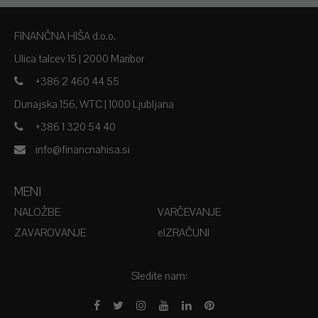
FINANČNA HIŠA d.o.o.
Ulica talcev 15 | 2000 Maribor
+386 2 460 44 55
Dunajska 156, WTC | 1000 Ljubljana
+386 1 320 54 40
info@financnahisa.si
MENI
NALOŽBE
VARČEVANJE
ZAVAROVANJE
EIZRAČUNI
Sledite nam: